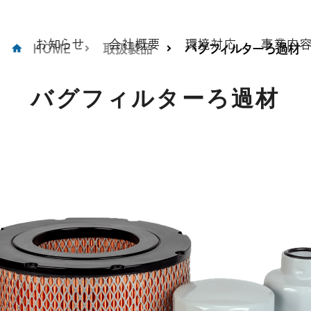
お知らせ
会社概要
環境対応
事業内
HOME
取扱製品
バグフィルターろ過材
バグフィルターろ過材